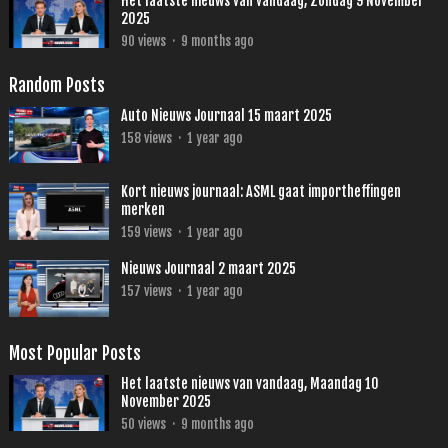
Het laatste nieuws van vandaag, Zondag 9 November
2025
90
views
·
9 months ago
Random Posts
Auto Nieuws Journaal 15 maart 2025
158
views
·
1 year ago
Kort nieuws journaal: ASML gaat importheffingen
merken
159
views
·
1 year ago
Nieuws Journaal 2 maart 2025
157
views
·
1 year ago
Most Popular Posts
Het laatste nieuws van vandaag, Maandag 10
November 2025
50
views
·
9 months ago