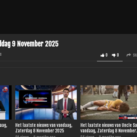
iddag 9 November 2025
s
0
0
SH
daag,
Het laatste nieuws van vandaag,
Het laatste nieuws van Uncle S
Zaterdag 8 November 2025
vandaag, Zaterdag 8 November
2025