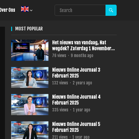
Over Ons
MOST POPULAR
Het nieuws van vandaag, Nat
wegdek? Zaterdag 1 November
2025
76
views
·
9 months ago
Nieuws Online Journaal 3
Februari 2025
132
views
·
2 years ago
Nieuws Online Journaal 4
Februari 2025
335
views
·
1 year ago
Nieuws Online Journaal 5
Februari 2025
211
views
·
1 year ago