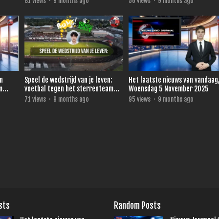
81
views
·
9 months ago
56
views
·
9 months ago
in
Speel de wedstrijd van je leven:
Het laatste nieuws van vandaag
m
voetbal tegen het sterrenteam
Woensdag 5 November 2025
.
van Ronald de Boer voor 3FM
71
views
·
9 months ago
95
views
·
9 months ago
Serious Request
sts
Random Posts