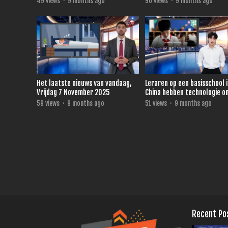
49
views
·
9 months ago
90
views
·
9 months ago
Het laatste nieuws van vandaag,
Leraren op een basisschool 
Vrijdag 7 November 2025
China hebben technologie o
direct te zien wie niet oplet
59
views
·
9 months ago
51
views
·
9 months ago
Recent Po