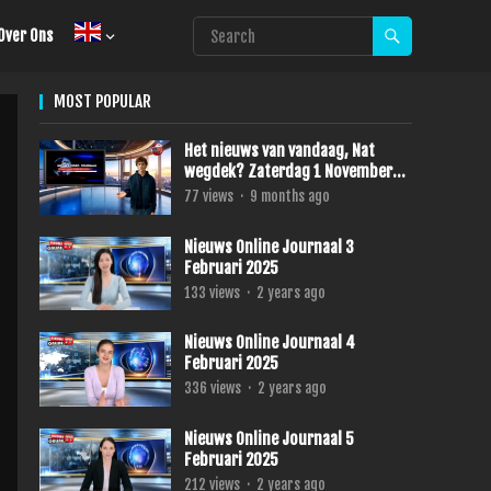
Over Ons
MOST POPULAR
Het nieuws van vandaag, Nat
wegdek? Zaterdag 1 November
2025
77
views
·
9 months ago
Nieuws Online Journaal 3
Februari 2025
133
views
·
2 years ago
Nieuws Online Journaal 4
Februari 2025
336
views
·
2 years ago
Nieuws Online Journaal 5
Februari 2025
212
views
·
2 years ago