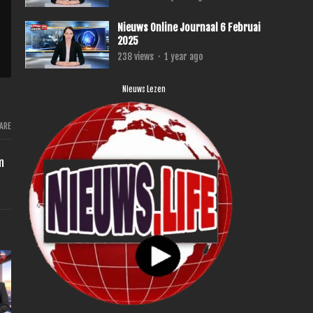
Nieuws Online Journaal 6 Februai
2025
238
views
·
1 year ago
Nieuws Lezen
ARE
m