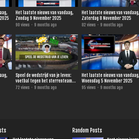
daag,
Het laatste nieuws van vandaag,
Het laatste nieuws van vandaag
 2025
Zondag 9 November 2025
Zaterdag 8 November 2025
90
views
·
9 months ago
82
views
·
9 months ago
daag,
Speel de wedstrijd van je leven:
Het laatste nieuws van vandaag
voetbal tegen het sterrenteam
Woensdag 5 November 2025
van Ronald de Boer voor 3FM
72
views
·
9 months ago
95
views
·
9 months ago
Serious Request
sts
Random Posts