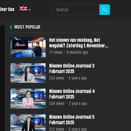
Over Ons
MOST POPULAR
Het nieuws van vandaag, Nat
wegdek? Zaterdag 1 November
2025
77
views
·
9 months ago
Nieuws Online Journaal 3
Februari 2025
133
views
·
2 years ago
Nieuws Online Journaal 4
Februari 2025
336
views
·
2 years ago
Nieuws Online Journaal 5
Februari 2025
212
views
·
2 years ago