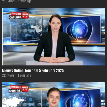
238
views
·
1 year ago
Nieuws Online Journaal 5 Februari 2025
211
views
·
1 year ago