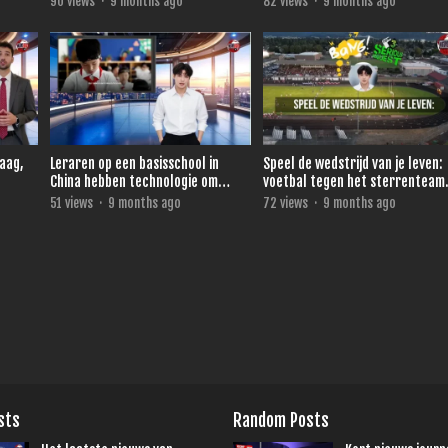
90
views
·
9 months ago
82
views
·
9 months ago
daag,
Leraren op een basisschool in
Speel de wedstrijd van je leven:
China hebben technologie om
voetbal tegen het sterrenteam
direct te zien wie niet oplet.
van Ronald de Boer voor 3FM
51
views
·
9 months ago
72
views
·
9 months ago
Serious Request
sts
Random Posts