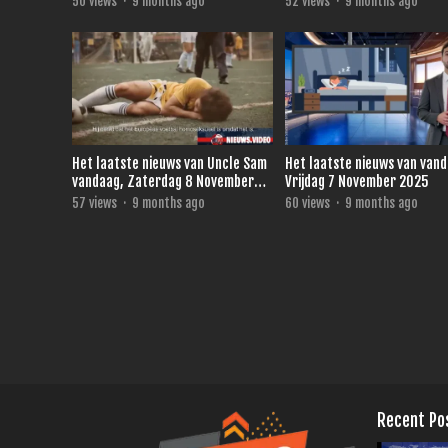
50
views
·
9 months ago
52
views
·
9 months ago
Het laatste nieuws van Uncle Sam
Het laatste nieuws van van
vandaag, Zaterdag 8 November
Vrijdag 7 November 2025
2025
57
views
·
9 months ago
60
views
·
9 months ago
Recent Po