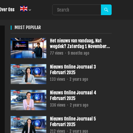
Over Ons
MOST POPULAR
Het nieuws van vandaag, Nat
wegdek? Zaterdag 1 November
2025
77
views
·
9 months ago
Nieuws Online Journaal 3
Februari 2025
133
views
·
2 years ago
Nieuws Online Journaal 4
Februari 2025
336
views
·
2 years ago
Nieuws Online Journaal 5
Februari 2025
212
views
·
2 years ago