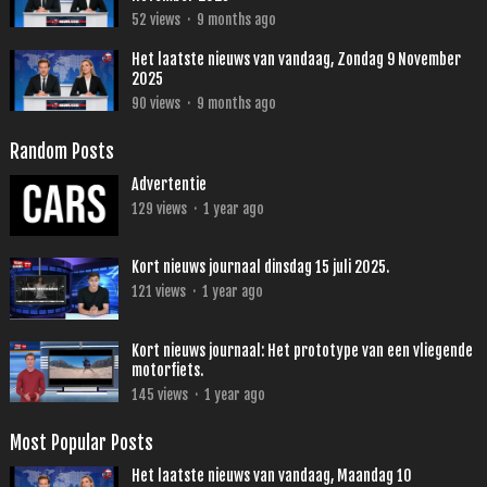
52
views
·
9 months ago
Het laatste nieuws van vandaag, Zondag 9 November
2025
90
views
·
9 months ago
Random Posts
Advertentie
129
views
·
1 year ago
Kort nieuws journaal dinsdag 15 juli 2025.
121
views
·
1 year ago
Kort nieuws journaal: Het prototype van een vliegende
motorfiets.
145
views
·
1 year ago
Most Popular Posts
Het laatste nieuws van vandaag, Maandag 10