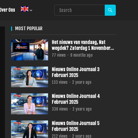
Over Ons
MOST POPULAR
Het nieuws van vandaag, Nat
wegdek? Zaterdag 1 November
2025
77
views
·
9 months ago
Nieuws Online Journaal 3
Februari 2025
133
views
·
2 years ago
Nieuws Online Journaal 4
Februari 2025
336
views
·
2 years ago
Nieuws Online Journaal 5
Februari 2025
212
views
·
2 years ago