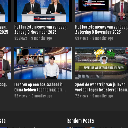
daag,
Het laatste nieuws van vandaag,
Het laatste nieuws van vandaag
 2025
Zondag 9 November 2025
Zaterdag 8 November 2025
91
views
·
9 months ago
83
views
·
9 months ago
daag,
Leraren op een basisschool in
Speel de wedstrijd van je leven:
China hebben technologie om
voetbal tegen het sterrenteam
direct te zien wie niet oplet.
van Ronald de Boer voor 3FM
52
views
·
9 months ago
72
views
·
9 months ago
Serious Request
sts
Random Posts