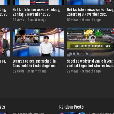
daag,
Het laatste nieuws van vandaag,
Het laatste nieuws van vandaag
 2025
Zondag 9 November 2025
Zaterdag 8 November 2025
91
views
·
9 months ago
83
views
·
9 months ago
daag,
Leraren op een basisschool in
Speel de wedstrijd van je leven:
China hebben technologie om
voetbal tegen het sterrenteam
direct te zien wie niet oplet.
van Ronald de Boer voor 3FM
52
views
·
9 months ago
72
views
·
9 months ago
Serious Request
sts
Random Posts