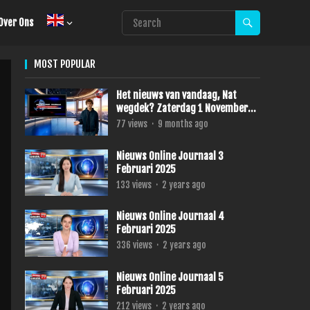
Over Ons
MOST POPULAR
Het nieuws van vandaag, Nat
wegdek? Zaterdag 1 November
2025
77
views
·
9 months ago
Nieuws Online Journaal 3
Februari 2025
133
views
·
2 years ago
Nieuws Online Journaal 4
Februari 2025
336
views
·
2 years ago
Nieuws Online Journaal 5
Februari 2025
212
views
·
2 years ago