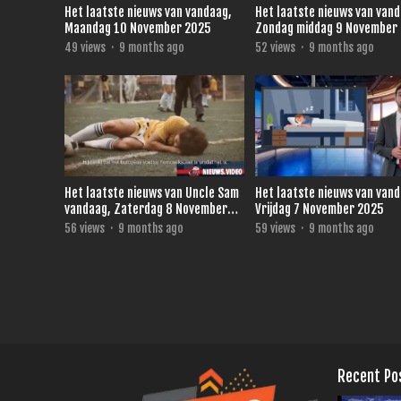
Het laatste nieuws van vandaag,
Het laatste nieuws van van
Maandag 10 November 2025
Zondag middag 9 November
49
views
·
9 months ago
52
views
·
9 months ago
Het laatste nieuws van Uncle Sam
Het laatste nieuws van van
vandaag, Zaterdag 8 November
Vrijdag 7 November 2025
2025
56
views
·
9 months ago
59
views
·
9 months ago
Recent Po