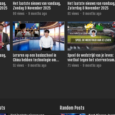
daag,
Het laatste nieuws van vandaag,
Het laatste nieuws van vandaag
 2025
Zondag 9 November 2025
Zaterdag 8 November 2025
90
views
·
9 months ago
81
views
·
9 months ago
daag,
Leraren op een basisschool in
Speel de wedstrijd van je leven:
China hebben technologie om
voetbal tegen het sterrenteam
direct te zien wie niet oplet.
van Ronald de Boer voor 3FM
51
views
·
9 months ago
71
views
·
9 months ago
Serious Request
sts
Random Posts