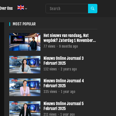
Over Ons
MOST POPULAR
Het nieuws van vandaag, Nat
wegdek? Zaterdag 1 November
2025
77
views
·
9 months ago
Nieuws Online Journaal 3
Februari 2025
132
views
·
2 years ago
Nieuws Online Journaal 4
Februari 2025
335
views
·
1 year ago
Nieuws Online Journaal 5
Februari 2025
211
views
·
1 year ago