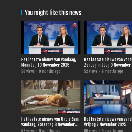
You might like this news
Het laatste nieuws van vandaag,
Het laatste nieuws van van
Maandag 10 November 2025
Zondag middag 9 November
50
views
·
9 months ago
52
views
·
9 months ago
Het laatste nieuws van Uncle Sam
Het laatste nieuws van van
vandaag, Zaterdag 8 November
Vrijdag 7 November 2025
2025
57
views
·
9 months ago
60
views
·
9 months ago