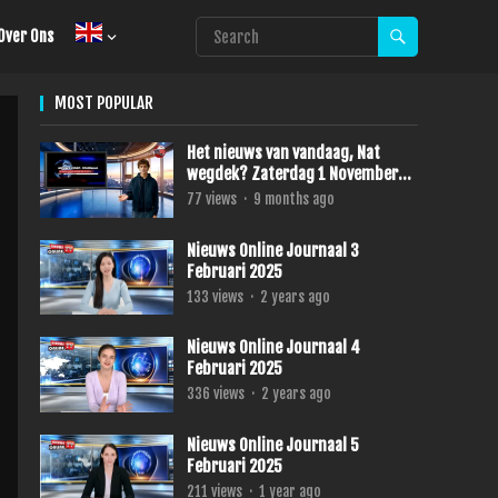
Over Ons
MOST POPULAR
Het nieuws van vandaag, Nat
wegdek? Zaterdag 1 November
2025
77
views
·
9 months ago
Nieuws Online Journaal 3
Februari 2025
133
views
·
2 years ago
Nieuws Online Journaal 4
Februari 2025
336
views
·
2 years ago
Nieuws Online Journaal 5
Februari 2025
211
views
·
1 year ago