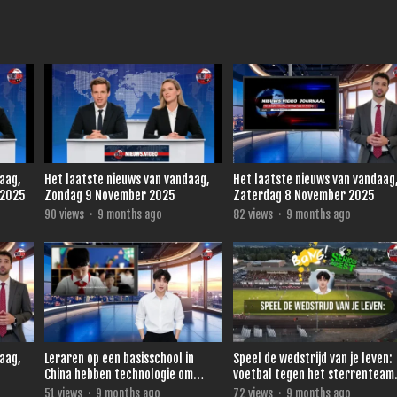
daag,
Het laatste nieuws van vandaag,
Het laatste nieuws van vandaag
 2025
Zondag 9 November 2025
Zaterdag 8 November 2025
90
views
·
9 months ago
82
views
·
9 months ago
daag,
Leraren op een basisschool in
Speel de wedstrijd van je leven:
China hebben technologie om
voetbal tegen het sterrenteam
direct te zien wie niet oplet.
van Ronald de Boer voor 3FM
51
views
·
9 months ago
72
views
·
9 months ago