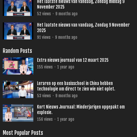
Het laatste nieuws van vandaag, Zondag middag 9
November 2025
52
views
·
9 months ago
Het laatste nieuws van vandaag, Zondag 9 November
2025
91
views
·
9 months ago
Random Posts
Extra nieuws journaal van 12 maart 2025
155
views
·
1 year ago
Leraren op een basisschool in China hebben
technologie om direct te zien wie niet oplet.
53
views
·
9 months ago
Kort Nieuws Journaal: Minderjarigen opgepakt om
explosie.
156
views
·
1 year ago
Most Popular Posts