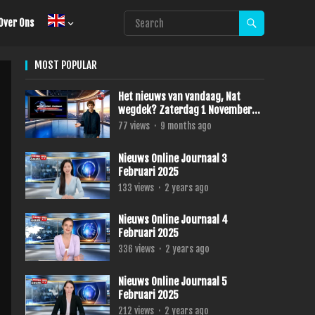
Over Ons
MOST POPULAR
Het nieuws van vandaag, Nat
wegdek? Zaterdag 1 November
2025
77
views
·
9 months ago
Nieuws Online Journaal 3
Februari 2025
133
views
·
2 years ago
Nieuws Online Journaal 4
Februari 2025
336
views
·
2 years ago
Nieuws Online Journaal 5
Februari 2025
212
views
·
2 years ago