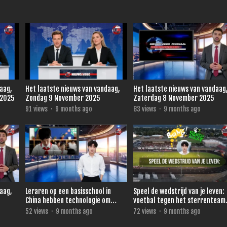
daag,
Het laatste nieuws van vandaag,
Het laatste nieuws van vandaag
 2025
Zondag 9 November 2025
Zaterdag 8 November 2025
91
views
·
9 months ago
83
views
·
9 months ago
daag,
Leraren op een basisschool in
Speel de wedstrijd van je leven:
China hebben technologie om
voetbal tegen het sterrenteam
direct te zien wie niet oplet.
van Ronald de Boer voor 3FM
52
views
·
9 months ago
72
views
·
9 months ago
Serious Request