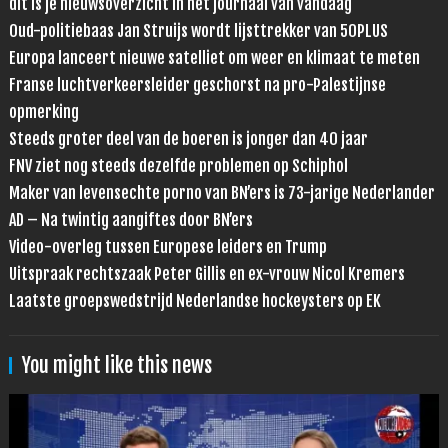
dit is je nieuwsoverzicht in het journaal van vandaag
Oud-politiebaas Jan Struijs wordt lijsttrekker van 50PLUS
Europa lanceert nieuwe satelliet om weer en klimaat te meten
Franse luchtverkeersleider geschorst na pro-Palestijnse
opmerking
Steeds groter deel van de boeren is jonger dan 40 jaar
FNV ziet nog steeds dezelfde problemen op Schiphol
Maker van levensechte porno van BN’ers is 73-jarige Nederlander
AD – Na twintig aangiftes door BN’ers
Video-overleg tussen Europese leiders en Trump
Uitspraak rechtszaak Peter Gillis en ex-vrouw Nicol Kremers
Laatste groepswedstrijd Nederlandse hockeysters op EK
You might like this news