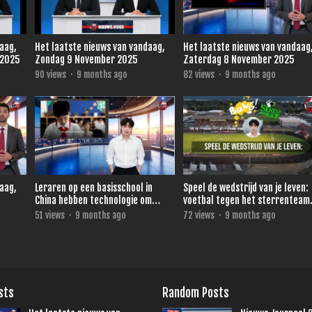
daag,
Het laatste nieuws van vandaag,
Het laatste nieuws van vandaag
 2025
Zondag 9 November 2025
Zaterdag 8 November 2025
90
views
·
9 months ago
82
views
·
9 months ago
daag,
Leraren op een basisschool in
Speel de wedstrijd van je leven:
China hebben technologie om
voetbal tegen het sterrenteam
direct te zien wie niet oplet.
van Ronald de Boer voor 3FM
51
views
·
9 months ago
72
views
·
9 months ago
Serious Request
sts
Random Posts