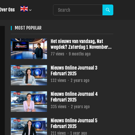
Over Ons
MOST POPULAR
Het nieuws van vandaag, Nat
wegdek? Zaterdag 1 November
2025
77
views
·
9 months ago
Nieuws Online Journaal 3
Februari 2025
132
views
·
2 years ago
Nieuws Online Journaal 4
Februari 2025
335
views
·
2 years ago
Nieuws Online Journaal 5
Februari 2025
211
views
·
1 year ago