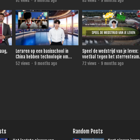
91
views
·
9 months ago
83
views
·
9 months ago
daag,
Leraren op een basisschool in
Speel de wedstrijd van je leven:
China hebben technologie om
voetbal tegen het sterrenteam
direct te zien wie niet oplet.
van Ronald de Boer voor 3FM
52
views
·
9 months ago
72
views
·
9 months ago
Serious Request
sts
Random Posts