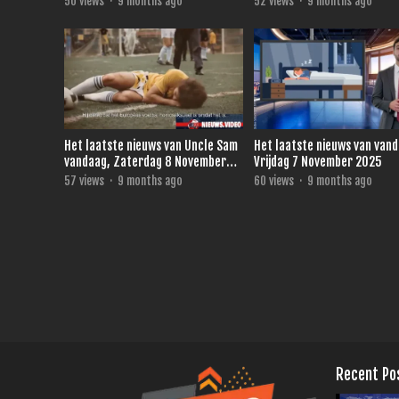
50
views
·
9 months ago
52
views
·
9 months ago
Het laatste nieuws van Uncle Sam
Het laatste nieuws van van
vandaag, Zaterdag 8 November
Vrijdag 7 November 2025
2025
57
views
·
9 months ago
60
views
·
9 months ago
Recent Po