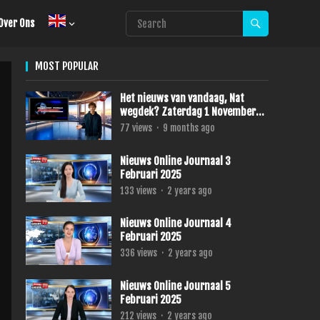
Over Ons
MOST POPULAR
Het nieuws van vandaag, Nat
wegdek? Zaterdag 1 November
2025
77
views
·
9 months ago
Nieuws Online Journaal 3
Februari 2025
133
views
·
2 years ago
Nieuws Online Journaal 4
Februari 2025
336
views
·
2 years ago
Nieuws Online Journaal 5
Februari 2025
212
views
·
2 years ago