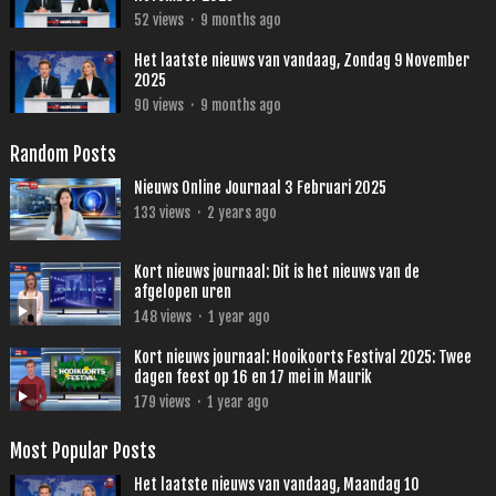
52
views
·
9 months ago
Het laatste nieuws van vandaag, Zondag 9 November
2025
90
views
·
9 months ago
Random Posts
Nieuws Online Journaal 3 Februari 2025
133
views
·
2 years ago
Kort nieuws journaal: Dit is het nieuws van de
afgelopen uren
148
views
·
1 year ago
Kort nieuws journaal: Hooikoorts Festival 2025: Twee
dagen feest op 16 en 17 mei in Maurik
179
views
·
1 year ago
Most Popular Posts
Het laatste nieuws van vandaag, Maandag 10