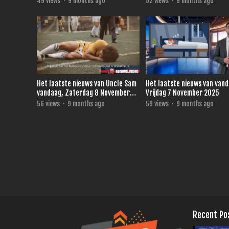
49
views
·
9 months ago
52
views
·
9 months ago
Het laatste nieuws van Uncle Sam
Het laatste nieuws van van
vandaag, Zaterdag 8 November
Vrijdag 7 November 2025
2025
56
views
·
9 months ago
59
views
·
9 months ago
Recent Po