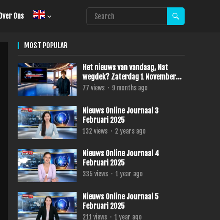
Over Ons
MOST POPULAR
Het nieuws van vandaag, Nat
wegdek? Zaterdag 1 November
2025
77
views
·
9 months ago
Nieuws Online Journaal 3
Februari 2025
132
views
·
2 years ago
Nieuws Online Journaal 4
Februari 2025
335
views
·
1 year ago
Nieuws Online Journaal 5
Februari 2025
211
views
·
1 year ago