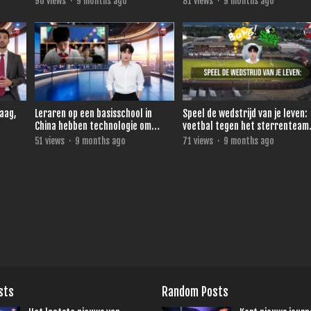
90
views
·
9 months ago
81
views
·
9 months ago
daag,
Leraren op een basisschool in
Speel de wedstrijd van je leven:
China hebben technologie om
voetbal tegen het sterrenteam
direct te zien wie niet oplet.
van Ronald de Boer voor 3FM
51
views
·
9 months ago
71
views
·
9 months ago
Serious Request
sts
Random Posts