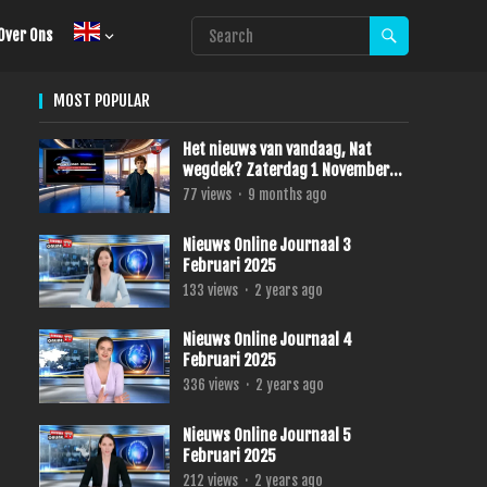
Over Ons
MOST POPULAR
Het nieuws van vandaag, Nat
wegdek? Zaterdag 1 November
2025
77
views
·
9 months ago
Nieuws Online Journaal 3
Februari 2025
133
views
·
2 years ago
Nieuws Online Journaal 4
Februari 2025
336
views
·
2 years ago
Nieuws Online Journaal 5
Februari 2025
212
views
·
2 years ago