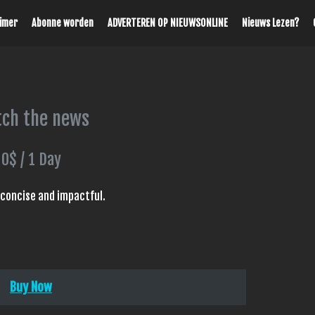
aimer
Abonne worden
ADVERTEREN OP NIEUWSONLINE
Nieuws Lezen?
ch the news
0$
/
1 Day
e concise and impactful.
Buy Now