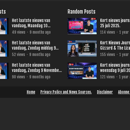
sts
Random Posts
Het laatste nieuws van
Kort nieuws journ
vandaag, Maandag 10
25 juli 2025.
November 2025
49
views
·
9 months ago
114
views
·
1 year
Het laatste nieuws van
Kort Nieuws Journ
vandaag, Zondag middag 9
Gizzard & The Liz
November 2025
terug naar Neder
52
views
·
9 months ago
155
views
·
1 year
Het laatste nieuws van
Kort nieuws journ
vandaag, Zondag 9 November
woensdag 9 juli 2
2025
90
views
·
9 months ago
121
views
·
1 year
Home
Privacy Policy and News Sources.
Disclaimer
Abonne