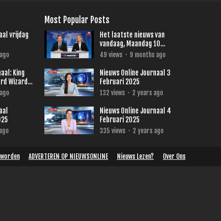
Most Popular Posts
aal vrijdag
Het laatste nieuws van
vandaag, Maandag 10
November 2025
 ago
49
views
·
9 months ago
aal: King
Nieuws Online Journaal 3
ard Wizard
Februari 2025
land
 ago
132
views
·
2 years ago
aal
Nieuws Online Journaal 4
025
Februari 2025
 ago
335
views
·
2 years ago
 worden
ADVERTEREN OP NIEUWSONLINE
Nieuws Lezen?
Over Ons