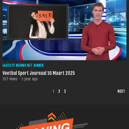
LAATSTE NIEUWS NET BINNEN
Voetbal Sport Journaal 16 Maart 2025
157
views
·
1 year ago
POSTS
1
2
3
NEXT
PAGINATION